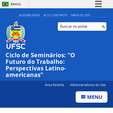
BRASIL
Simplifique!
ACESSIBILIDADE
ALTO CONTRASTE
MAPA DO SITE
Comunica BR
Participe
Acesso à informação
Legislação
Ciclo de Seminários: "O
Canais
Futuro do Trabalho:
Perspectivas Latino-
americanas"
Área Restrita
Administradores do Site
MENU