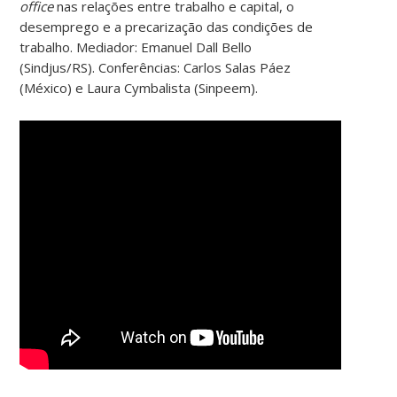
office
nas relações entre trabalho e capital, o
desemprego e a precarização das condições de
trabalho. Mediador: Emanuel Dall Bello
(Sindjus/RS). Conferências: Carlos Salas Páez
(México) e Laura Cymbalista (Sinpeem).