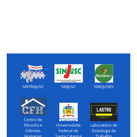
SINTRAJUSC
SINJUSC
SINDJUSRS
Centro de
Filosofia e
Universidade
Laboratório de
Ciências
Federal de
Sociologia do
Humanas
Santa Catarina
Trabalho