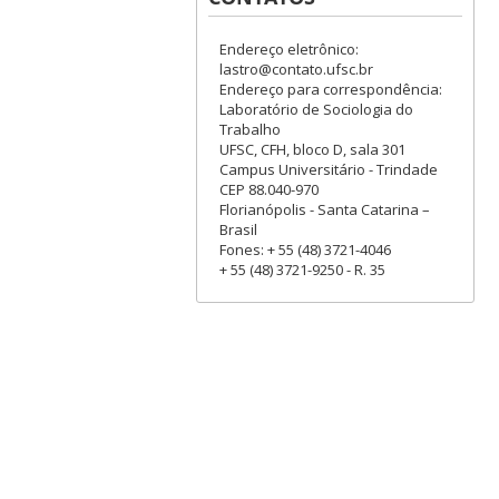
Endereço eletrônico:
lastro@contato.ufsc.br
Endereço para correspondência:
Laboratório de Sociologia do
Trabalho
UFSC, CFH, bloco D, sala 301
Campus Universitário - Trindade
CEP 88.040-970
Florianópolis - Santa Catarina –
Brasil
Fones: + 55 (48) 3721-4046
+ 55 (48) 3721-9250 - R. 35