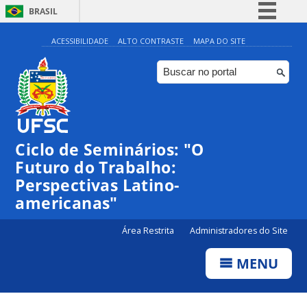
BRASIL
Simplifique!
ACESSIBILIDADE
ALTO CONTRASTE
MAPA DO SITE
Comunica BR
Participe
Acesso à informação
Legislação
Ciclo de Seminários: "O
Canais
Futuro do Trabalho:
Perspectivas Latino-
americanas"
Área Restrita
Administradores do Site
MENU