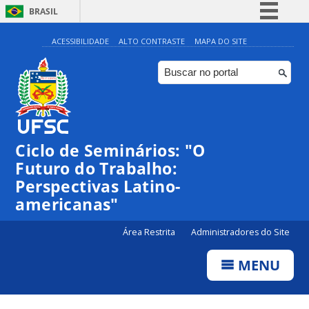
BRASIL
Simplifique!
ACESSIBILIDADE
ALTO CONTRASTE
MAPA DO SITE
Comunica BR
Participe
Acesso à informação
Legislação
Ciclo de Seminários: "O
Canais
Futuro do Trabalho:
Perspectivas Latino-
americanas"
Área Restrita
Administradores do Site
MENU